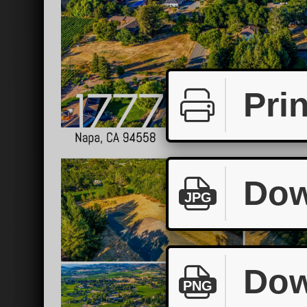
Prin
Dow
JPG
Dow
PNG